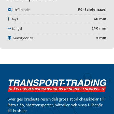
För tandemaxel
Utförande
40 mm
Höjd
240 mm
Längd
6 mm
Godstjocklek
Sveriges bredaste reservdelsgrossist på chassidelar till
lätta släp, hästtransporter, båtrailer och vissa tillbehör
till husbilar.