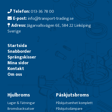
Telefon:
013-36 78 00
E-post:
info@transport-trading.se
Adress:
Jägarvallsvägen 6E, 584 22 Linköping
Sverige
Startsida
Snabborder
Sprängskisser
Mina sidor
Kontakt
Om oss
Hjulbroms
Påskjutsbroms
Lager & Tätningar
Påskjutsenhet komplett
Bromsbacksatser
Påskjutsdämpare