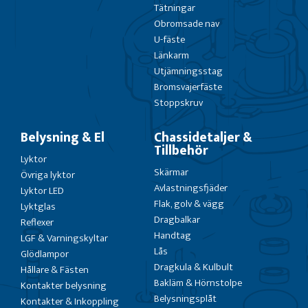
Tätningar
Obromsade nav
U-fäste
Länkarm
Utjämningsstag
Bromsvajerfäste
Stoppskruv
Belysning & El
Chassidetaljer &
Tillbehör
Lyktor
Skärmar
Övriga lyktor
Avlastningsfjäder
Lyktor LED
Flak, golv & vägg
Lyktglas
Dragbalkar
Reflexer
Handtag
LGF & Varningskyltar
Lås
Glödlampor
Dragkula & Kulbult
Hållare & Fästen
Bakläm & Hörnstolpe
Kontakter belysning
Belysningsplåt
Kontakter & Inkoppling