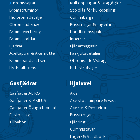
Bromsvajrar
Kulkopplingar & Dragöglor
Bromstrummor
Stöldlås för kulkoppling
Hjulbromsdetaljer
Gummibälgar
Obromsade nav
Bussningar & Lagerhus
Bromsöverföring
Handbromsspak
Bromssköldar
Innerrör
Fjädrar
Fjädermagasin
Axeltappar & Axelmutter
Påskjutsdetaljer
Bromsbandssatser
Obromsade V-drag
Hydraulbroms
Katastrofvajer
Gasfjädrar
Hjulaxel
Gasfjäder AL-KO
Axlar
Gasfjäder STABILUS
Axelstötdämpare & Fäste
Gasfjäder Övriga fabrikat
Axelrör & Pendelrör
Fästbeslag
Bussningar
Tillbehör
Fjädring
Gummistavar
Lager- & Stödbock