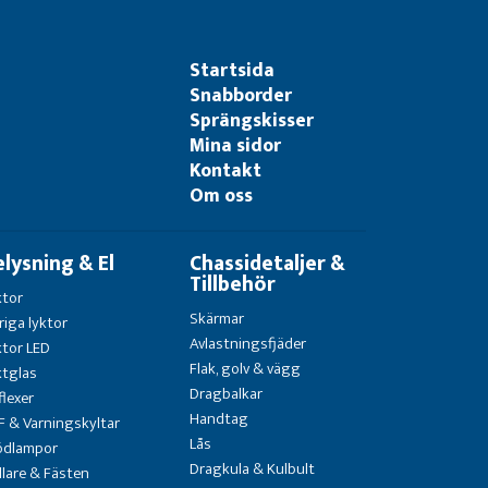
Startsida
Snabborder
Sprängskisser
Mina sidor
Kontakt
Om oss
elysning & El
Chassidetaljer &
Tillbehör
ktor
Skärmar
riga lyktor
Avlastningsfjäder
ktor LED
Flak, golv & vägg
ktglas
Dragbalkar
flexer
Handtag
F & Varningskyltar
Lås
ödlampor
Dragkula & Kulbult
llare & Fästen