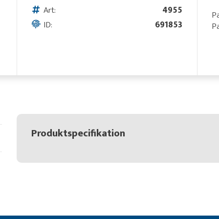
Art:
4955
Pa
ID:
691853
Pa
Produktspecifikation