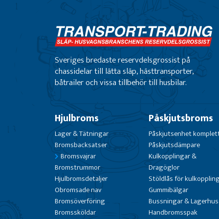
Sveriges bredaste reservdelsgrossist på
chassidelar till lätta släp, hästtransporter,
båtrailer och vissa tillbehör till husbilar.
Hjulbroms
Påskjutsbroms
Lager & Tätningar
Påskjutsenhet komplet
Bromsbacksatser
Påskjutsdämpare
Bromsvajrar
Kulkopplingar &
Bromstrummor
Dragöglor
Hjulbromsdetaljer
Stöldlås för kulkopplin
Obromsade nav
Gummibälgar
Bromsöverföring
Bussningar & Lagerhus
Bromssköldar
Handbromsspak