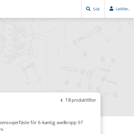
Laddar...
Sök
Till produktfilter
omsvajerfäste för 6-kantig axelkropp 97
m