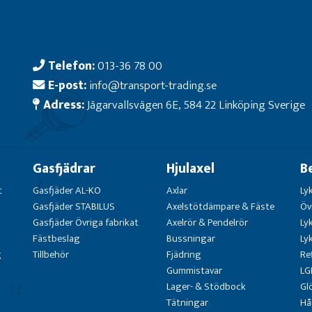
Telefon:
013-36 78 00
E-post:
info@transport-trading.se
Adress:
Jägarvallsvägen 6E, 584 22 Linköping Sverige
Gasfjädrar
Hjulaxel
B
t
Gasfjäder AL-KO
Axlar
Ly
Gasfjäder STABILUS
Axelstötdämpare & Fäste
Öv
Gasfjäder Övriga fabrikat
Axelrör & Pendelrör
Ly
Fästbeslag
Bussningar
Ly
g
Tillbehör
Fjädring
Re
Gummistavar
LG
Lager- & Stödbock
Gl
Tätningar
Hå