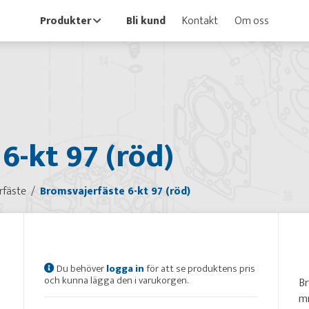
Produkter
Bli kund
Kontakt
Om oss
6-kt 97 (röd)
rfäste
Bromsvajerfäste 6-kt 97 (röd)
Du behöver
logga in
för att se produktens pris
och kunna lägga den i varukorgen.
Br
m