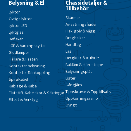
Belysning & El
Chassidetaljer &
Tillbehör
Lyktor
Skärmar
Övriga lyktor
Avlastningsfjäder
Lyktor LED
Flak, golv & vägg
Lyktglas
Dragbalkar
Reflexer
Handtag
LGF & Varningskyltar
Lås
Glödlampor
Dragkula & Kulbult
Hållare & Fästen
Bakläm & Hörnstolpe
Kontakter belysning
Belysningsplåt
Kontakter & Inkoppling
Lister
Spiralkabel
Gångjärn
Kablage & Kabel
Tippskruvar & Tipptillsats
Flatstift, Kabelskor & Säkringar
Uppkörningsramp
Eltest & Verktyg
Övrigt