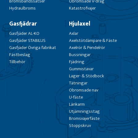
Bromsbandssatser
Obromsade V-drag
Hydraulbroms
Katastrofvajer
Gasfjädrar
Hjulaxel
Gasfjäder AL-KO
Axlar
Gasfjäder STABILUS
Axelstötdämpare & Fäste
Gasfjäder Övriga fabrikat
Axelrör & Pendelrör
Fästbeslag
Bussningar
Tillbehör
Fjädring
Gummistavar
Lager- & Stödbock
Tätningar
Obromsade nav
U-fäste
Länkarm
Utjämningsstag
Bromsvajerfäste
Stoppskruv