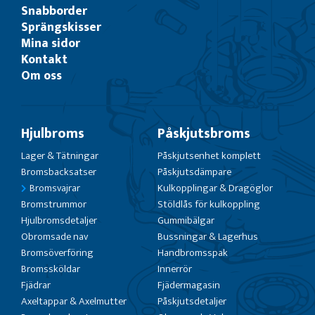
Snabborder
Sprängskisser
Mina sidor
Kontakt
Om oss
Hjulbroms
Påskjutsbroms
Lager & Tätningar
Påskjutsenhet komplett
Bromsbacksatser
Påskjutsdämpare
Bromsvajrar
Kulkopplingar & Dragöglor
Bromstrummor
Stöldlås för kulkoppling
Hjulbromsdetaljer
Gummibälgar
Obromsade nav
Bussningar & Lagerhus
Bromsöverföring
Handbromsspak
Bromssköldar
Innerrör
Fjädrar
Fjädermagasin
Axeltappar & Axelmutter
Påskjutsdetaljer