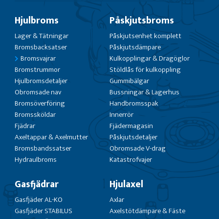
Hjulbroms
Påskjutsbroms
Lager & Tätningar
Påskjutsenhet komplett
Bromsbacksatser
Påskjutsdämpare
Bromsvajrar
Kulkopplingar & Dragöglor
Bromstrummor
Stöldlås för kulkoppling
Hjulbromsdetaljer
Gummibälgar
Obromsade nav
Bussningar & Lagerhus
Bromsöverföring
Handbromsspak
Bromssköldar
Innerrör
Fjädrar
Fjädermagasin
Axeltappar & Axelmutter
Påskjutsdetaljer
Bromsbandssatser
Obromsade V-drag
Hydraulbroms
Katastrofvajer
Gasfjädrar
Hjulaxel
Gasfjäder AL-KO
Axlar
Gasfjäder STABILUS
Axelstötdämpare & Fäste