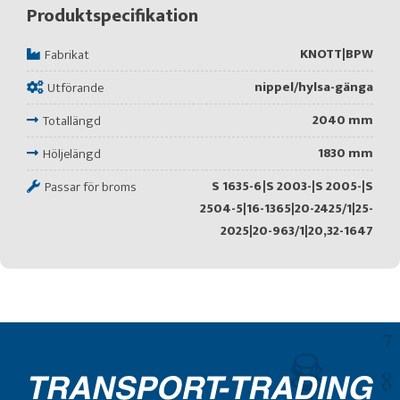
Produktspecifikation
KNOTT|BPW
Fabrikat
nippel/hylsa-gänga
Utförande
2040 mm
Totallängd
1830 mm
Höljelängd
S 1635-6|S 2003-|S 2005-|S
Passar för broms
2504-5|16-1365|20-2425/1|25-
2025|20-963/1|20,32-1647