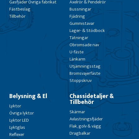
Gasfjäder Övriga fabrikat
Axelrör & Pendelrör
Fästbeslag
Bussningar
Tillbehör
Fjädring
Gummistavar
Lager- & Stödbock
Tätningar
Obromsade nav
U-fäste
Länkarm
Utjämningsstag
Bromsvajerfäste
Stoppskruv
Belysning & El
Chassidetaljer &
Tillbehör
Lyktor
Skärmar
Övriga lyktor
Avlastningsfjäder
Lyktor LED
Flak, golv & vägg
Lyktglas
Dragbalkar
Reflexer