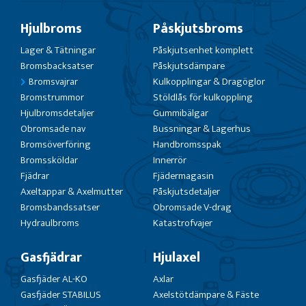
Hjulbroms
Påskjutsbroms
Lager & Tätningar
Påskjutsenhet komplett
Bromsbacksatser
Påskjutsdämpare
Bromsvajrar
Kulkopplingar & Dragöglor
Bromstrummor
Stöldlås för kulkoppling
Hjulbromsdetaljer
Gummibälgar
Obromsade nav
Bussningar & Lagerhus
Bromsöverföring
Handbromsspak
Bromssköldar
Innerrör
Fjädrar
Fjädermagasin
Axeltappar & Axelmutter
Påskjutsdetaljer
Bromsbandssatser
Obromsade V-drag
Hydraulbroms
Katastrofvajer
Gasfjädrar
Hjulaxel
Gasfjäder AL-KO
Axlar
Gasfjäder STABILUS
Axelstötdämpare & Fäste