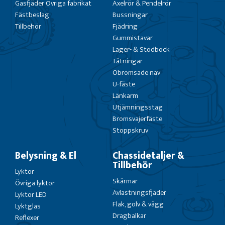
Gasfjäder Övriga fabrikat
Axelrör & Pendelrör
Fästbeslag
Bussningar
Tillbehör
Fjädring
Gummistavar
Lager- & Stödbock
Tätningar
Obromsade nav
U-fäste
Länkarm
Utjämningsstag
Bromsvajerfäste
Stoppskruv
Belysning & El
Chassidetaljer &
Tillbehör
Lyktor
Skärmar
Övriga lyktor
Avlastningsfjäder
Lyktor LED
Flak, golv & vägg
Lyktglas
Dragbalkar
Reflexer