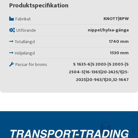
Produktspecifikation
KNOTT|BPW
Fabrikat
nippel/hylsa-gänga
Utförande
1740 mm
Totallängd
1530 mm
Höljelängd
S 1635-6|S 2003-|S 2005-|S
Passar för broms
2504-5|16-1365|20-2425/1|25-
2025|20-963/1|20,32-1647