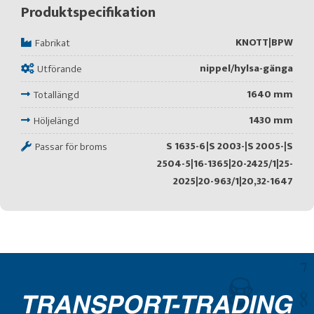
Produktspecifikation
KNOTT|BPW
Fabrikat
nippel/hylsa-gänga
Utförande
1640 mm
Totallängd
1430 mm
Höljelängd
S 1635-6|S 2003-|S 2005-|S
Passar för broms
2504-5|16-1365|20-2425/1|25-
2025|20-963/1|20,32-1647