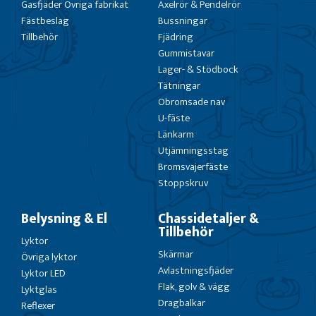
Gasfjäder Övriga fabrikat
Axelrör & Pendelrör
Fästbeslag
Bussningar
Tillbehör
Fjädring
Gummistavar
Lager- & Stödbock
Tätningar
Obromsade nav
U-fäste
Länkarm
Utjämningsstag
Bromsvajerfäste
Stoppskruv
Belysning & El
Chassidetaljer &
Tillbehör
Lyktor
Skärmar
Övriga lyktor
Avlastningsfjäder
Lyktor LED
Flak, golv & vägg
Lyktglas
Dragbalkar
Reflexer