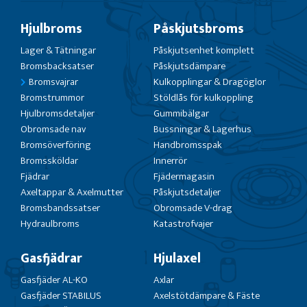
Hjulbroms
Påskjutsbroms
Lager & Tätningar
Påskjutsenhet komplett
Bromsbacksatser
Påskjutsdämpare
Bromsvajrar
Kulkopplingar & Dragöglor
Bromstrummor
Stöldlås för kulkoppling
Hjulbromsdetaljer
Gummibälgar
Obromsade nav
Bussningar & Lagerhus
Bromsöverföring
Handbromsspak
Bromssköldar
Innerrör
Fjädrar
Fjädermagasin
Axeltappar & Axelmutter
Påskjutsdetaljer
Bromsbandssatser
Obromsade V-drag
Hydraulbroms
Katastrofvajer
Gasfjädrar
Hjulaxel
Gasfjäder AL-KO
Axlar
Gasfjäder STABILUS
Axelstötdämpare & Fäste