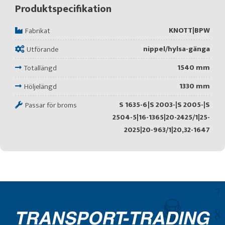
Produktspecifikation
KNOTT|BPW
Fabrikat
nippel/hylsa-gänga
Utförande
1540 mm
Totallängd
1330 mm
Höljelängd
S 1635-6|S 2003-|S 2005-|S
Passar för broms
2504-5|16-1365|20-2425/1|25-
2025|20-963/1|20,32-1647