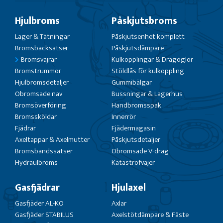
Hjulbroms
Påskjutsbroms
Lager & Tätningar
Påskjutsenhet komplett
Bromsbacksatser
Påskjutsdämpare
Bromsvajrar
Kulkopplingar & Dragöglor
Bromstrummor
Stöldlås för kulkoppling
Hjulbromsdetaljer
Gummibälgar
Obromsade nav
Bussningar & Lagerhus
Bromsöverföring
Handbromsspak
Bromssköldar
Innerrör
Fjädrar
Fjädermagasin
Axeltappar & Axelmutter
Påskjutsdetaljer
Bromsbandssatser
Obromsade V-drag
Hydraulbroms
Katastrofvajer
Gasfjädrar
Hjulaxel
Gasfjäder AL-KO
Axlar
Gasfjäder STABILUS
Axelstötdämpare & Fäste