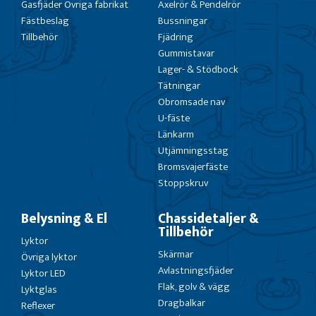
Gasfjäder Övriga fabrikat
Axelrör & Pendelrör
Fästbeslag
Bussningar
Tillbehör
Fjädring
Gummistavar
Lager- & Stödbock
Tätningar
Obromsade nav
U-fäste
Länkarm
Utjämningsstag
Bromsvajerfäste
Stoppskruv
Belysning & El
Chassidetaljer &
Tillbehör
Lyktor
Skärmar
Övriga lyktor
Avlastningsfjäder
Lyktor LED
Flak, golv & vägg
Lyktglas
Dragbalkar
Reflexer