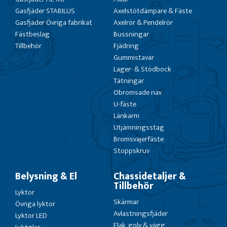
Gasfjäder STABILUS
Axelstötdämpare & Fäste
Gasfjäder Övriga fabrikat
Axelrör & Pendelrör
Fästbeslag
Bussningar
Tillbehör
Fjädring
Gummistavar
Lager- & Stödbock
Tätningar
Obromsade nav
U-fäste
Länkarm
Utjämningsstag
Bromsvajerfäste
Stoppskruv
Belysning & El
Chassidetaljer &
Tillbehör
Lyktor
Skärmar
Övriga lyktor
Avlastningsfjäder
Lyktor LED
Flak, golv & vägg