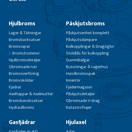
Hjulbroms
Påskjutsbroms
Lager & Tätningar
Påskjutsenhet komplett
Bromsbacksatser
Påskjutsdämpare
Bromsvajrar
Kulkopplingar & Dragöglor
Bromstrummor
Stöldlås för kulkoppling
Hjulbromsdetaljer
Gummibälgar
Obromsade nav
Bussningar & Lagerhus
Bromsöverföring
Handbromsspak
Bromssköldar
Innerrör
Fjädrar
Fjädermagasin
Axeltappar & Axelmutter
Påskjutsdetaljer
Bromsbandssatser
Obromsade V-drag
Hydraulbroms
Katastrofvajer
Gasfjädrar
Hjulaxel
Gasfjäder AL-KO
Axlar