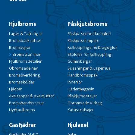
Hjulbroms
Påskjutsbroms
Lager & Tätningar
Påskjutsenhet komplett
Bromsbacksatser
Påskjutsdämpare
Bromsvajrar
Kulkopplingar & Dragöglor
Bromstrummor
Stöldlås för kulkoppling
Hjulbromsdetaljer
Gummibälgar
Obromsade nav
Bussningar & Lagerhus
Bromsöverföring
Handbromsspak
Bromssköldar
Innerrör
Fjädrar
Fjädermagasin
Axeltappar & Axelmutter
Påskjutsdetaljer
Bromsbandssatser
Obromsade V-drag
Hydraulbroms
Katastrofvajer
Gasfjädrar
Hjulaxel
Gasfjäder AL-KO
Axlar