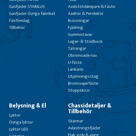
Gasfjäder STABILUS
Axelstötdämpare & Fäste
Gasfjäder Övriga fabrikat
Axelrör & Pendelrör
Fästbeslag
Bussningar
Tillbehör
Fjädring
Gummistavar
Lager- & Stödbock
Tätningar
Obromsade nav
U-fäste
Länkarm
Utjämningsstag
Bromsvajerfäste
Stoppskruv
Belysning & El
Chassidetaljer &
Tillbehör
Lyktor
Skärmar
Övriga lyktor
Avlastningsfjäder
Lyktor LED
Flak, golv & vägg