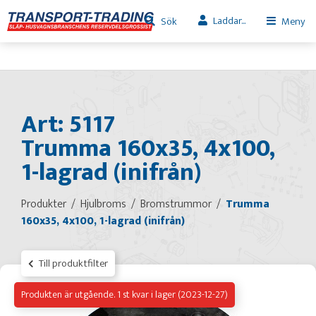
Laddar...
Sök
Meny
Art: 5117
Trumma 160x35, 4x100,
1-lagrad (inifrån)
Produkter
Hjulbroms
Bromstrummor
Trumma
160x35, 4x100, 1-lagrad (inifrån)
Till produktfilter
Produkten är utgående. 1 st kvar i lager (2023-12-27)