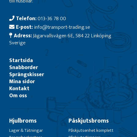
till husbilar.
Telefon:
013-36 78 00
E-post:
info@transport-trading.se
Adress:
Jägarvallsvägen 6E, 584 22 Linköping
Sverige
Startsida
Snabborder
Sprängskisser
Mina sidor
Kontakt
Om oss
Hjulbroms
Påskjutsbroms
Lager & Tätningar
Påskjutsenhet komplett