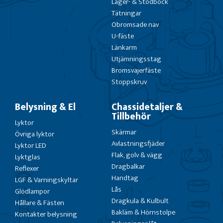
Lager- & Stödbock
Tätningar
Obromsade nav
U-fäste
Länkarm
Utjämningsstag
Bromsvajerfäste
Stoppskruv
Belysning & El
Chassidetaljer &
Tillbehör
Lyktor
Skärmar
Övriga lyktor
Avlastningsfjäder
Lyktor LED
Flak, golv & vägg
Lyktglas
Dragbalkar
Reflexer
Handtag
LGF & Varningskyltar
Lås
Glödlampor
Dragkula & Kulbult
Hållare & Fästen
Bakläm & Hörnstolpe
Kontakter belysning