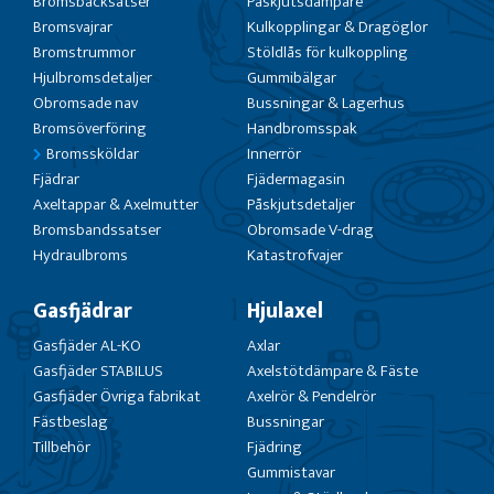
Bromsbacksatser
Påskjutsdämpare
Bromsvajrar
Kulkopplingar & Dragöglor
Bromstrummor
Stöldlås för kulkoppling
Hjulbromsdetaljer
Gummibälgar
Obromsade nav
Bussningar & Lagerhus
Bromsöverföring
Handbromsspak
Bromssköldar
Innerrör
Fjädrar
Fjädermagasin
Axeltappar & Axelmutter
Påskjutsdetaljer
Bromsbandssatser
Obromsade V-drag
Hydraulbroms
Katastrofvajer
Gasfjädrar
Hjulaxel
Gasfjäder AL-KO
Axlar
Gasfjäder STABILUS
Axelstötdämpare & Fäste
Gasfjäder Övriga fabrikat
Axelrör & Pendelrör
Fästbeslag
Bussningar
Tillbehör
Fjädring
Gummistavar