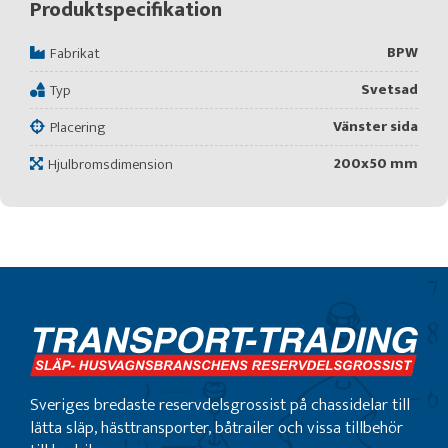
Produktspecifikation
BPW
Fabrikat
Svetsad
Typ
Vänster sida
Placering
200x50 mm
Hjulbromsdimension
Sveriges bredaste reservdelsgrossist på chassidelar till
lätta släp, hästtransporter, båtrailer och vissa tillbehör