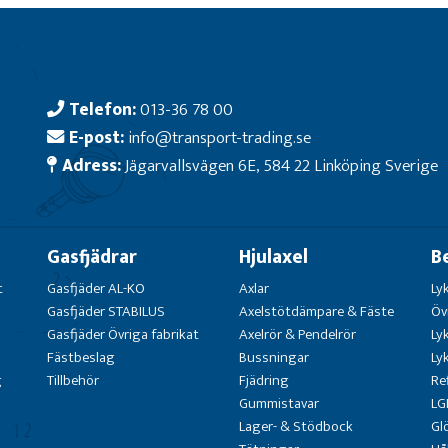
Telefon:
013-36 78 00
E-post:
info@transport-trading.se
Adress:
Jägarvallsvägen 6E, 584 22 Linköping Sverige
Gasfjädrar
Hjulaxel
B
t
Gasfjäder AL-KO
Axlar
Ly
Gasfjäder STABILUS
Axelstötdämpare & Fäste
Öv
Gasfjäder Övriga fabrikat
Axelrör & Pendelrör
Ly
Fästbeslag
Bussningar
Ly
g
Tillbehör
Fjädring
Re
Gummistavar
LG
Lager- & Stödbock
Gl