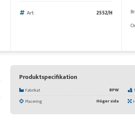
B
Art:
2552/H
O
Produktspecifikation
BPW
Fabrikat
Höger sida
Placering