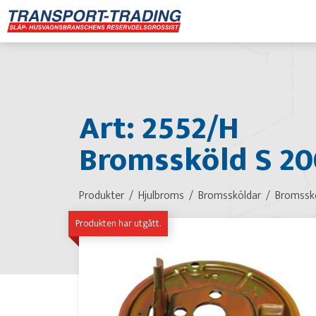
Art: 2552/H
Bromssköld S 20
Produkter
Hjulbroms
Bromssköldar
Bromssk
Produkten har utgått.