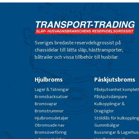
Sveriges bredaste reservdelsgrossist på
chassidelar till lätta släp, hästtransporter,
båtrailer och vissa tillbehör till husbilar.
Hjulbroms
Påskjutsbroms
Lager & Tätningar
Påskjutsenhet komplet
Bromsbacksatser
Påskjutsdämpare
Bromsvajrar
Kulkopplingar &
Bromstrummor
Dragöglor
Hjulbromsdetaljer
Stöldlås för kulkopplin
Obromsade nav
Gummibälgar
Bromsöverföring
Bussningar & Lagerhus