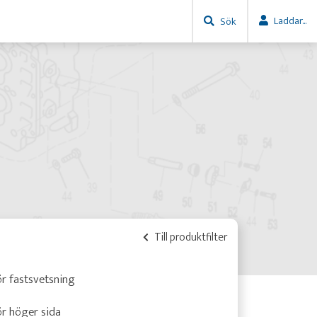
Laddar...
Sök
Till produktfilter
r fastsvetsning
r höger sida