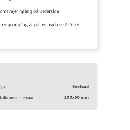
romsvajeringång på undersida
m vajeringång är på ovansida se 2552/V
Svetsad
Typ
200x50 mm
Hjulbromsdimension