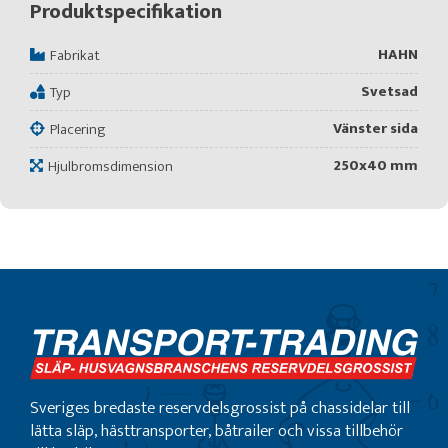
Produktspecifikation
HAHN
Fabrikat
Svetsad
Typ
Vänster sida
Placering
250x40 mm
Hjulbromsdimension
Sveriges bredaste reservdelsgrossist på chassidelar till
lätta släp, hästtransporter, båtrailer och vissa tillbehör