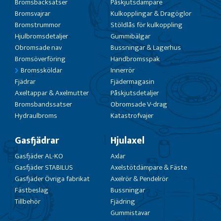
Bromsbacksatser
Påskjutsdämpare
Bromsvajrar
Kulkopplingar & Dragöglor
Bromstrummor
Stöldlås för kulkoppling
Hjulbromsdetaljer
Gummibälgar
Obromsade nav
Bussningar & Lagerhus
Bromsöverföring
Handbromsspak
Bromssköldar
Innerrör
Fjädrar
Fjädermagasin
Axeltappar & Axelmutter
Påskjutsdetaljer
Bromsbandssatser
Obromsade V-drag
Hydraulbroms
Katastrofvajer
Gasfjädrar
Hjulaxel
Gasfjäder AL-KO
Axlar
Gasfjäder STABILUS
Axelstötdämpare & Fäste
Gasfjäder Övriga fabrikat
Axelrör & Pendelrör
Fästbeslag
Bussningar
Tillbehör
Fjädring
Gummistavar