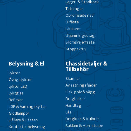
Lager- & Stödbock
Tätningar
Obromsade nav
U-fäste
Länkarm
Utjämningsstag
Bromsvajerfäste
Stoppskruv
Belysning & El
Chassidetaljer &
Tillbehör
Lyktor
Skärmar
Övriga lyktor
Avlastningsfjäder
Lyktor LED
Flak, golv & vägg
Lyktglas
Dragbalkar
Reflexer
Handtag
LGF & Varningskyltar
Lås
Glödlampor
Dragkula & Kulbult
Hållare & Fästen
Bakläm & Hörnstolpe
Kontakter belysning