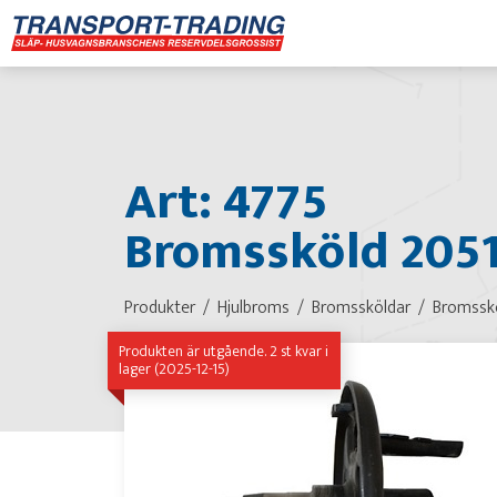
Art: 4775
Bromssköld 2051
Produkter
Hjulbroms
Bromssköldar
Bromssk
Produkten är utgående. 2 st kvar i
lager (2025-12-15)