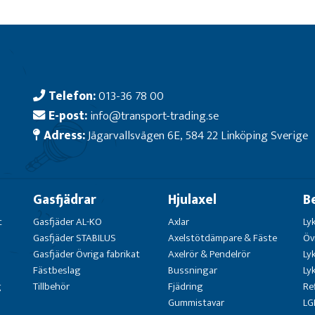
Telefon:
013-36 78 00
E-post:
info@transport-trading.se
Adress:
Jägarvallsvägen 6E, 584 22 Linköping Sverige
Gasfjädrar
Hjulaxel
B
t
Gasfjäder AL-KO
Axlar
Ly
Gasfjäder STABILUS
Axelstötdämpare & Fäste
Öv
Gasfjäder Övriga fabrikat
Axelrör & Pendelrör
Ly
Fästbeslag
Bussningar
Ly
g
Tillbehör
Fjädring
Re
Gummistavar
LG