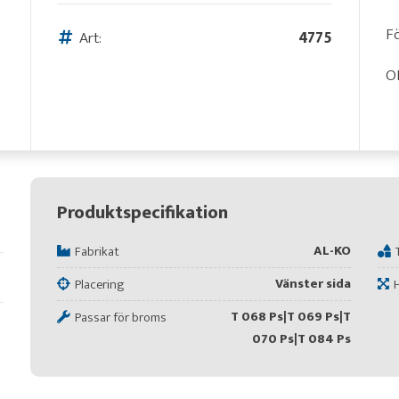
Fö
Art:
4775
OB
Produktspecifikation
AL-KO
Fabrikat
Vänster sida
Placering
T 068 Ps|T 069 Ps|T
Passar för broms
070 Ps|T 084 Ps