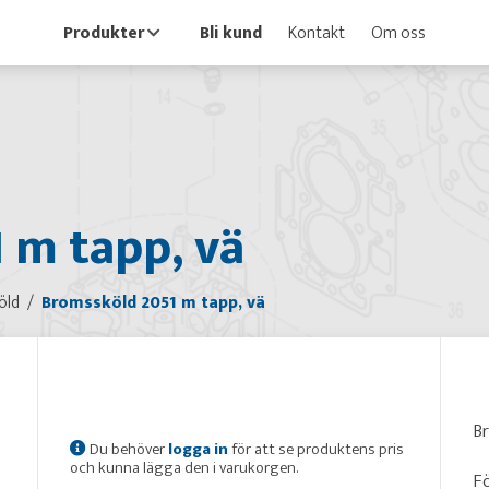
Produkter
Bli kund
Kontakt
Om oss
 m tapp, vä
öld
Bromssköld 2051 m tapp, vä
B
Du behöver
logga in
för att se produktens pris
och kunna lägga den i varukorgen.
Fö