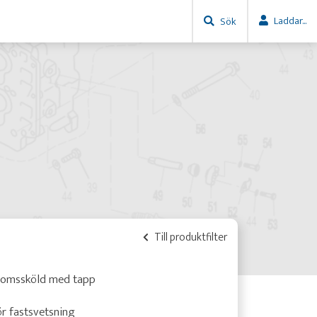
Laddar...
Sök
Till produktfilter
romssköld med tapp
r fastsvetsning