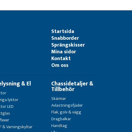
Startsida
Snabborder
Sprängskisser
Mina sidor
Kontakt
Om oss
elysning & El
Chassidetaljer &
Tillbehör
ktor
Skärmar
riga lyktor
Avlastningsfjäder
ktor LED
Flak, golv & vägg
ktglas
Dragbalkar
flexer
Handtag
F & Varningskyltar