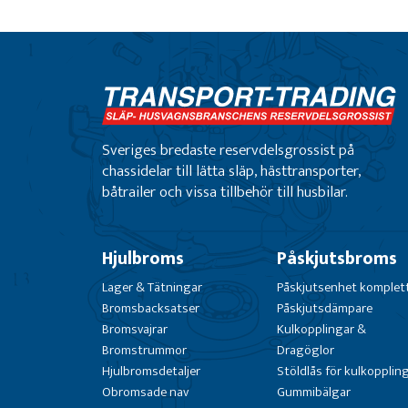
Sveriges bredaste reservdelsgrossist på
chassidelar till lätta släp, hästtransporter,
båtrailer och vissa tillbehör till husbilar.
Hjulbroms
Påskjutsbroms
Lager & Tätningar
Påskjutsenhet komplet
Bromsbacksatser
Påskjutsdämpare
Bromsvajrar
Kulkopplingar &
Bromstrummor
Dragöglor
Hjulbromsdetaljer
Stöldlås för kulkopplin
Obromsade nav
Gummibälgar