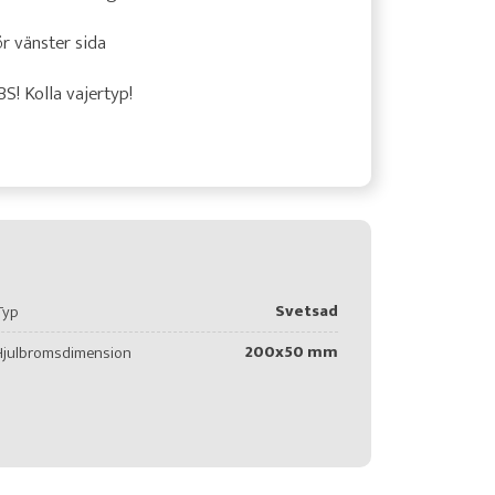
r vänster sida
S! Kolla vajertyp!
Svetsad
Typ
200x50 mm
Hjulbromsdimension