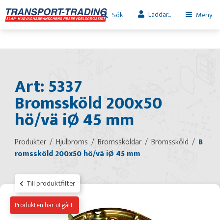
Laddar...
Sök
Meny
Art: 5337
Bromssköld 200x50
hö/vä iØ 45 mm
Produkter
Hjulbroms
Bromssköldar
Bromssköld
B
romssköld 200x50 hö/vä iØ 45 mm
Till produktfilter
Produkten har utgått.