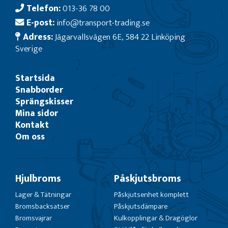
Telefon:
013-36 78 00
E-post:
info@transport-trading.se
Adress:
Jägarvallsvägen 6E, 584 22 Linköping
Sverige
Startsida
Snabborder
Sprängskisser
Mina sidor
Kontakt
Om oss
Hjulbroms
Påskjutsbroms
Lager & Tätningar
Påskjutsenhet komplett
Bromsbacksatser
Påskjutsdämpare
Bromsvajrar
Kulkopplingar & Dragöglor