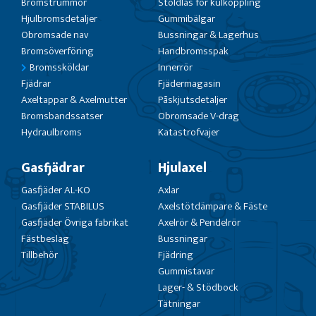
Bromstrummor
Stöldlås för kulkoppling
Hjulbromsdetaljer
Gummibälgar
Obromsade nav
Bussningar & Lagerhus
Bromsöverföring
Handbromsspak
Bromssköldar
Innerrör
Fjädrar
Fjädermagasin
Axeltappar & Axelmutter
Påskjutsdetaljer
Bromsbandssatser
Obromsade V-drag
Hydraulbroms
Katastrofvajer
Gasfjädrar
Hjulaxel
Gasfjäder AL-KO
Axlar
Gasfjäder STABILUS
Axelstötdämpare & Fäste
Gasfjäder Övriga fabrikat
Axelrör & Pendelrör
Fästbeslag
Bussningar
Tillbehör
Fjädring
Gummistavar
Lager- & Stödbock
Tätningar