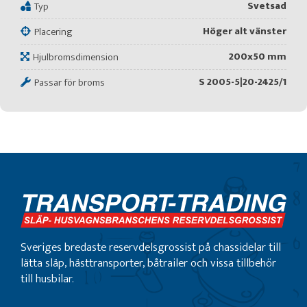
Svetsad
Typ
Höger alt vänster
Placering
200x50 mm
Hjulbromsdimension
S 2005-5|20-2425/1
Passar för broms
Sveriges bredaste reservdelsgrossist på chassidelar till
lätta släp, hästtransporter, båtrailer och vissa tillbehör
till husbilar.