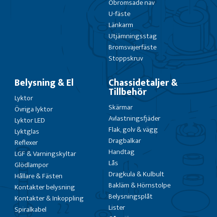
Obromsade nav
U-fäste
Länkarm
Utjämningsstag
Bromsvajerfäste
Stoppskruv
Belysning & El
Chassidetaljer &
Tillbehör
Lyktor
Skärmar
Övriga lyktor
Avlastningsfjäder
Lyktor LED
Flak, golv & vägg
Lyktglas
Dragbalkar
Reflexer
Handtag
LGF & Varningskyltar
Lås
Glödlampor
Dragkula & Kulbult
Hållare & Fästen
Bakläm & Hörnstolpe
Kontakter belysning
Belysningsplåt
Kontakter & Inkoppling
Lister
Spiralkabel