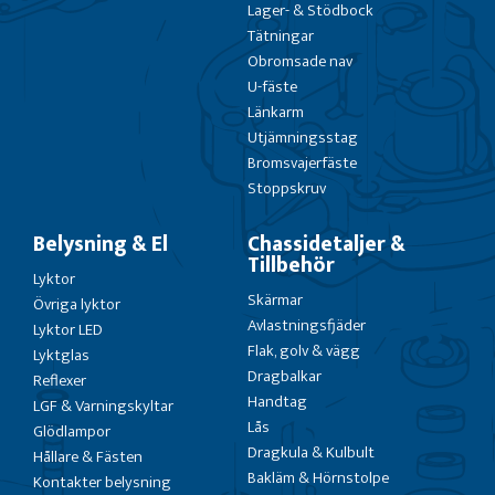
Lager- & Stödbock
Tätningar
Obromsade nav
U-fäste
Länkarm
Utjämningsstag
Bromsvajerfäste
Stoppskruv
Belysning & El
Chassidetaljer &
Tillbehör
Lyktor
Skärmar
Övriga lyktor
Avlastningsfjäder
Lyktor LED
Flak, golv & vägg
Lyktglas
Dragbalkar
Reflexer
Handtag
LGF & Varningskyltar
Lås
Glödlampor
Dragkula & Kulbult
Hållare & Fästen
Bakläm & Hörnstolpe
Kontakter belysning