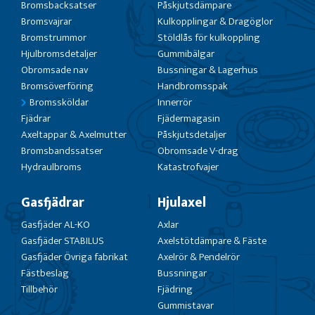
Bromsbacksatser
Påskjutsdämpare
Bromsvajrar
Kulkopplingar & Dragöglor
Bromstrummor
Stöldlås för kulkoppling
Hjulbromsdetaljer
Gummibälgar
Obromsade nav
Bussningar & Lagerhus
Bromsöverföring
Handbromsspak
Bromssköldar
Innerrör
Fjädrar
Fjädermagasin
Axeltappar & Axelmutter
Påskjutsdetaljer
Bromsbandssatser
Obromsade V-drag
Hydraulbroms
Katastrofvajer
Gasfjädrar
Hjulaxel
Gasfjäder AL-KO
Axlar
Gasfjäder STABILUS
Axelstötdämpare & Fäste
Gasfjäder Övriga fabrikat
Axelrör & Pendelrör
Fästbeslag
Bussningar
Tillbehör
Fjädring
Gummistavar