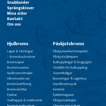
Snabborder
Sprängskisser
Mina sidor
Kontakt
Om oss
Hjulbroms
Påskjutsbroms
Lager & Tätningar
Påskjutsenhet komplett
Bromsbacksatser
Påskjutsdämpare
Bromsvajrar
Kulkopplingar & Dragöglor
Bromstrummor
Stöldlås för kulkoppling
Hjulbromsdetaljer
Gummibälgar
Obromsade nav
Bussningar & Lagerhus
Bromsöverföring
Handbromsspak
Bromssköldar
Innerrör
Fjädrar
Fjädermagasin
Axeltappar & Axelmutter
Påskjutsdetaljer
Bromsbandssatser
Obromsade V-drag