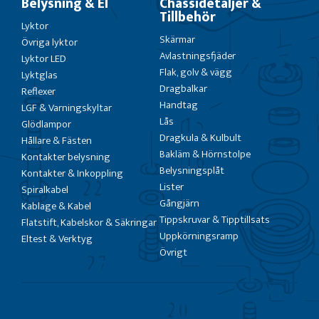
Belysning & El
Chassidetaljer &
Tillbehör
Lyktor
Skärmar
Övriga lyktor
Avlastningsfjäder
Lyktor LED
Flak, golv & vägg
Lyktglas
Dragbalkar
Reflexer
Handtag
LGF & Varningskyltar
Lås
Glödlampor
Dragkula & Kulbult
Hållare & Fästen
Bakläm & Hörnstolpe
Kontakter belysning
Belysningsplåt
Kontakter & Inkoppling
Lister
Spiralkabel
Gångjärn
Kablage & Kabel
Tippskruvar & Tipptillsats
Flatstift, Kabelskor & Säkringar
Uppkörningsramp
Eltest & Verktyg
Övrigt