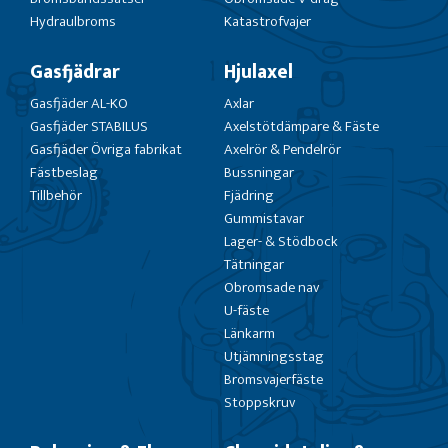
Hydraulbroms
Katastrofvajer
Gasfjädrar
Hjulaxel
Gasfjäder AL-KO
Axlar
Gasfjäder STABILUS
Axelstötdämpare & Fäste
Gasfjäder Övriga fabrikat
Axelrör & Pendelrör
Fästbeslag
Bussningar
Tillbehör
Fjädring
Gummistavar
Lager- & Stödbock
Tätningar
Obromsade nav
U-fäste
Länkarm
Utjämningsstag
Bromsvajerfäste
Stoppskruv