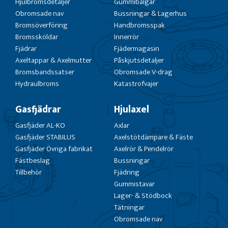
Hjulbromsdetaljer
Gummibälgar
Obromsade nav
Bussningar & Lagerhus
Bromsöverföring
Handbromsspak
Bromssköldar
Innerrör
Fjädrar
Fjädermagasin
Axeltappar & Axelmutter
Påskjutsdetaljer
Bromsbandssatser
Obromsade V-drag
Hydraulbroms
Katastrofvajer
Gasfjädrar
Hjulaxel
Gasfjäder AL-KO
Axlar
Gasfjäder STABILUS
Axelstötdämpare & Fäste
Gasfjäder Övriga fabrikat
Axelrör & Pendelrör
Fästbeslag
Bussningar
Tillbehör
Fjädring
Gummistavar
Lager- & Stödbock
Tätningar
Obromsade nav