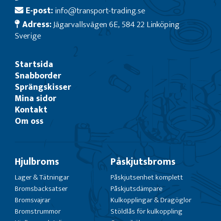
E-post:
info@transport-trading.se
Adress:
Jägarvallsvägen 6E, 584 22 Linköping
Sverige
Startsida
Snabborder
Sprängskisser
Mina sidor
Kontakt
Om oss
Hjulbroms
Påskjutsbroms
Lager & Tätningar
Påskjutsenhet komplett
Bromsbacksatser
Påskjutsdämpare
Bromsvajrar
Kulkopplingar & Dragöglor
Bromstrummor
Stöldlås för kulkoppling