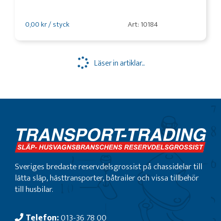
0,00 kr / styck
Art: 10184
Läser in artiklar...
Sveriges bredaste reservdelsgrossist på chassidelar till
lätta släp, hästtransporter, båtrailer och vissa tillbehör
till husbilar.
Telefon:
013-36 78 00