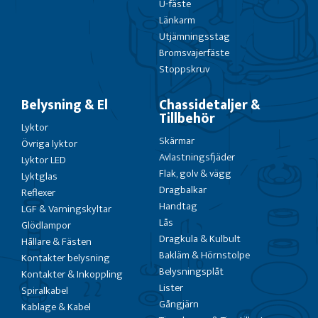
U-fäste
Länkarm
Utjämningsstag
Bromsvajerfäste
Stoppskruv
Belysning & El
Chassidetaljer &
Tillbehör
Lyktor
Skärmar
Övriga lyktor
Avlastningsfjäder
Lyktor LED
Flak, golv & vägg
Lyktglas
Dragbalkar
Reflexer
Handtag
LGF & Varningskyltar
Lås
Glödlampor
Dragkula & Kulbult
Hållare & Fästen
Bakläm & Hörnstolpe
Kontakter belysning
Belysningsplåt
Kontakter & Inkoppling
Lister
Spiralkabel
Gångjärn
Kablage & Kabel