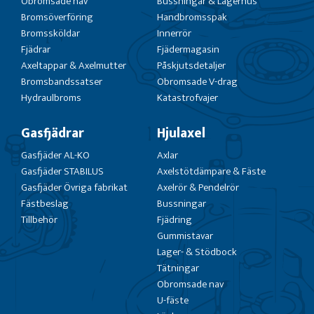
Obromsade nav
Bussningar & Lagerhus
Bromsöverföring
Handbromsspak
Bromssköldar
Innerrör
Fjädrar
Fjädermagasin
Axeltappar & Axelmutter
Påskjutsdetaljer
Bromsbandssatser
Obromsade V-drag
Hydraulbroms
Katastrofvajer
Gasfjädrar
Hjulaxel
Gasfjäder AL-KO
Axlar
Gasfjäder STABILUS
Axelstötdämpare & Fäste
Gasfjäder Övriga fabrikat
Axelrör & Pendelrör
Fästbeslag
Bussningar
Tillbehör
Fjädring
Gummistavar
Lager- & Stödbock
Tätningar
Obromsade nav
U-fäste