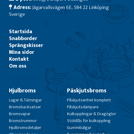
Adress:
Jägarvallsvägen 6E, 584 22 Linköping
Sverige
Startsida
Snabborder
Sprängskisser
Mina sidor
Kontakt
Om oss
Hjulbroms
Påskjutsbroms
Lager & Tätningar
Påskjutsenhet komplett
Bromsbacksatser
Påskjutsdämpare
Bromsvajrar
Kulkopplingar & Dragöglor
Bromstrummor
Stöldlås för kulkoppling
Hjulbromsdetaljer
Gummibälgar