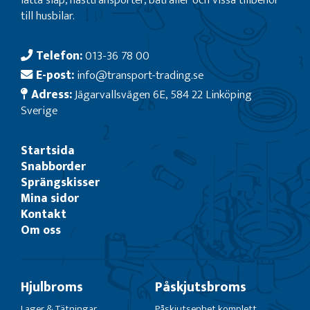
till husbilar.
Telefon:
013-36 78 00
E-post:
info@transport-trading.se
Adress:
Jägarvallsvägen 6E, 584 22 Linköping
Sverige
Startsida
Snabborder
Sprängskisser
Mina sidor
Kontakt
Om oss
Hjulbroms
Påskjutsbroms
Lager & Tätningar
Påskjutsenhet komplett