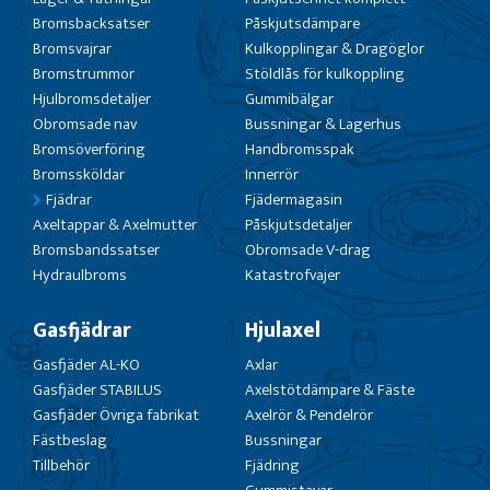
Bromsbacksatser
Påskjutsdämpare
Bromsvajrar
Kulkopplingar & Dragöglor
Bromstrummor
Stöldlås för kulkoppling
Hjulbromsdetaljer
Gummibälgar
Obromsade nav
Bussningar & Lagerhus
Bromsöverföring
Handbromsspak
Bromssköldar
Innerrör
Fjädrar
Fjädermagasin
Axeltappar & Axelmutter
Påskjutsdetaljer
Bromsbandssatser
Obromsade V-drag
Hydraulbroms
Katastrofvajer
Gasfjädrar
Hjulaxel
Gasfjäder AL-KO
Axlar
Gasfjäder STABILUS
Axelstötdämpare & Fäste
Gasfjäder Övriga fabrikat
Axelrör & Pendelrör
Fästbeslag
Bussningar
Tillbehör
Fjädring