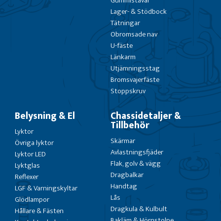
Gummistavar
Lager- & Stödbock
Tätningar
Obromsade nav
U-fäste
Länkarm
Utjämningsstag
Bromsvajerfäste
Stoppskruv
Belysning & El
Chassidetaljer &
Tillbehör
Lyktor
Skärmar
Övriga lyktor
Avlastningsfjäder
Lyktor LED
Flak, golv & vägg
Lyktglas
Dragbalkar
Reflexer
Handtag
LGF & Varningskyltar
Lås
Glödlampor
Dragkula & Kulbult
Hållare & Fästen
Bakläm & Hörnstolpe