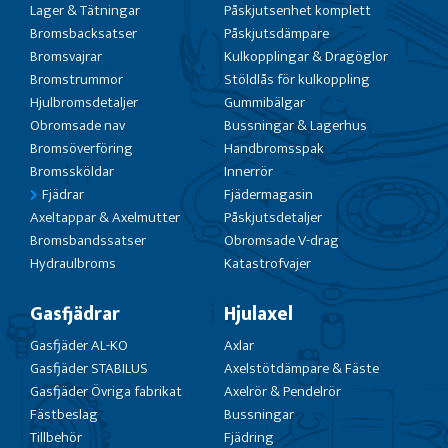
Lager & Tätningar
Påskjutsenhet komplett
Bromsbacksatser
Påskjutsdämpare
Bromsvajrar
Kulkopplingar & Dragöglor
Bromstrummor
Stöldlås för kulkoppling
Hjulbromsdetaljer
Gummibälgar
Obromsade nav
Bussningar & Lagerhus
Bromsöverföring
Handbromsspak
Bromssköldar
Innerrör
Fjädrar
Fjädermagasin
Axeltappar & Axelmutter
Påskjutsdetaljer
Bromsbandssatser
Obromsade V-drag
Hydraulbroms
Katastrofvajer
Gasfjädrar
Hjulaxel
Gasfjäder AL-KO
Axlar
Gasfjäder STABILUS
Axelstötdämpare & Fäste
Gasfjäder Övriga fabrikat
Axelrör & Pendelrör
Fästbeslag
Bussningar
Tillbehör
Fjädring