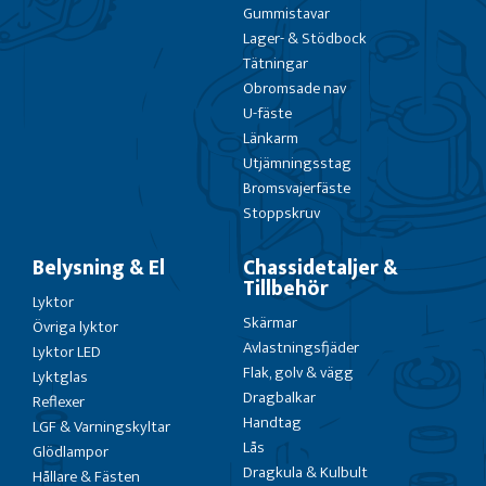
Gummistavar
Lager- & Stödbock
Tätningar
Obromsade nav
U-fäste
Länkarm
Utjämningsstag
Bromsvajerfäste
Stoppskruv
Belysning & El
Chassidetaljer &
Tillbehör
Lyktor
Skärmar
Övriga lyktor
Avlastningsfjäder
Lyktor LED
Flak, golv & vägg
Lyktglas
Dragbalkar
Reflexer
Handtag
LGF & Varningskyltar
Lås
Glödlampor
Dragkula & Kulbult
Hållare & Fästen