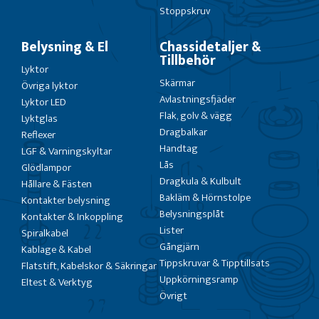
Stoppskruv
Belysning & El
Chassidetaljer &
Tillbehör
Lyktor
Skärmar
Övriga lyktor
Avlastningsfjäder
Lyktor LED
Flak, golv & vägg
Lyktglas
Dragbalkar
Reflexer
Handtag
LGF & Varningskyltar
Lås
Glödlampor
Dragkula & Kulbult
Hållare & Fästen
Bakläm & Hörnstolpe
Kontakter belysning
Belysningsplåt
Kontakter & Inkoppling
Lister
Spiralkabel
Gångjärn
Kablage & Kabel
Tippskruvar & Tipptillsats
Flatstift, Kabelskor & Säkringar
Uppkörningsramp
Eltest & Verktyg
Övrigt