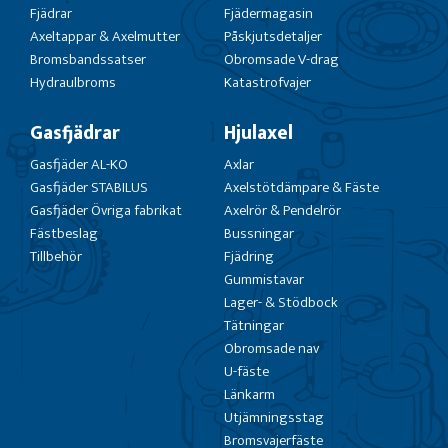
Fjädrar
Fjädermagasin
Axeltappar & Axelmutter
Påskjutsdetaljer
Bromsbandssatser
Obromsade V-drag
Hydraulbroms
Katastrofvajer
Gasfjädrar
Hjulaxel
Gasfjäder AL-KO
Axlar
Gasfjäder STABILUS
Axelstötdämpare & Fäste
Gasfjäder Övriga fabrikat
Axelrör & Pendelrör
Fästbeslag
Bussningar
Tillbehör
Fjädring
Gummistavar
Lager- & Stödbock
Tätningar
Obromsade nav
U-fäste
Länkarm
Utjämningsstag
Bromsvajerfäste