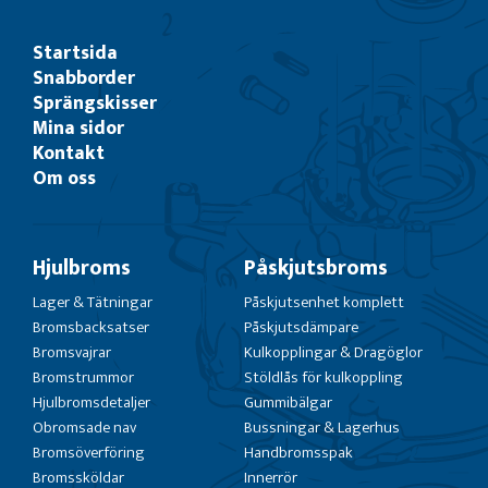
Startsida
Snabborder
Sprängskisser
Mina sidor
Kontakt
Om oss
Hjulbroms
Påskjutsbroms
Lager & Tätningar
Påskjutsenhet komplett
Bromsbacksatser
Påskjutsdämpare
Bromsvajrar
Kulkopplingar & Dragöglor
Bromstrummor
Stöldlås för kulkoppling
Hjulbromsdetaljer
Gummibälgar
Obromsade nav
Bussningar & Lagerhus
Bromsöverföring
Handbromsspak
Bromssköldar
Innerrör