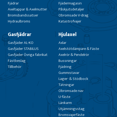
Fjädrar
Fjädermagasin
Axeltappar & Axelmutter
Påskjutsdetaljer
Bromsbandssatser
Obromsade V-drag
Hydraulbroms
Katastrofvajer
Gasfjädrar
Hjulaxel
Gasfjäder AL-KO
Axlar
Gasfjäder STABILUS
Axelstötdämpare & Fäste
Gasfjäder Övriga fabrikat
Axelrör & Pendelrör
Fästbeslag
Bussningar
Tillbehör
Fjädring
Gummistavar
Lager- & Stödbock
Tätningar
Obromsade nav
U-fäste
Länkarm
Utjämningsstag
Bromsvajerfäste