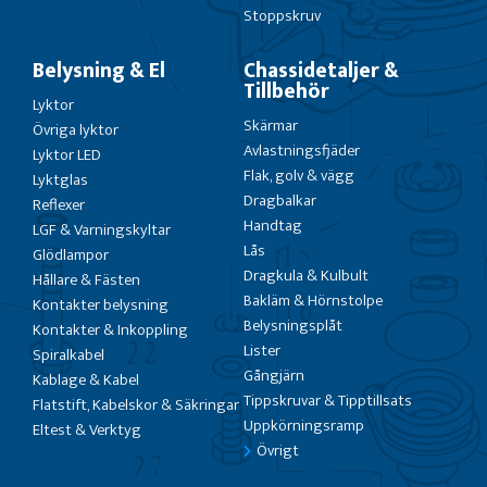
Stoppskruv
Belysning & El
Chassidetaljer &
Tillbehör
Lyktor
Skärmar
Övriga lyktor
Avlastningsfjäder
Lyktor LED
Flak, golv & vägg
Lyktglas
Dragbalkar
Reflexer
Handtag
LGF & Varningskyltar
Lås
Glödlampor
Dragkula & Kulbult
Hållare & Fästen
Bakläm & Hörnstolpe
Kontakter belysning
Belysningsplåt
Kontakter & Inkoppling
Lister
Spiralkabel
Gångjärn
Kablage & Kabel
Tippskruvar & Tipptillsats
Flatstift, Kabelskor & Säkringar
Uppkörningsramp
Eltest & Verktyg
Övrigt