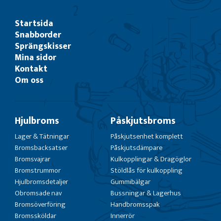
Startsida
Snabborder
Sprängskisser
Mina sidor
Kontakt
Om oss
Hjulbroms
Påskjutsbroms
Lager & Tätningar
Påskjutsenhet komplett
Bromsbacksatser
Påskjutsdämpare
Bromsvajrar
Kulkopplingar & Dragöglor
Bromstrummor
Stöldlås för kulkoppling
Hjulbromsdetaljer
Gummibälgar
Obromsade nav
Bussningar & Lagerhus
Bromsöverföring
Handbromsspak
Bromssköldar
Innerrör