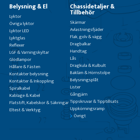
Belysning & El
Chassidetaljer &
Tillbehör
Lyktor
Skärmar
Övriga lyktor
Avlastningsfjäder
Lyktor LED
Flak, golv & vägg
Lyktglas
Dragbalkar
Reflexer
Handtag
LGF & Varningskyltar
Lås
Glödlampor
Dragkula & Kulbult
Hållare & Fästen
Bakläm & Hörnstolpe
Kontakter belysning
Belysningsplåt
Kontakter & Inkoppling
Lister
Spiralkabel
Gångjärn
Kablage & Kabel
Tippskruvar & Tipptillsats
Flatstift, Kabelskor & Säkringar
Uppkörningsramp
Eltest & Verktyg
Övrigt