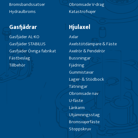
Bromsbandssatser
Obromsade V-drag
Hydraulbroms
Katastrofvajer
Gasfjädrar
Hjulaxel
Gasfjäder AL-KO
Axlar
Gasfjäder STABILUS
Axelstötdämpare & Fäste
Gasfjäder Övriga fabrikat
Axelrör & Pendelrör
Fästbeslag
Bussningar
Tillbehör
Fjädring
Gummistavar
Lager- & Stödbock
Tätningar
Obromsade nav
U-fäste
Länkarm
Utjämningsstag
Bromsvajerfäste
Stoppskruv