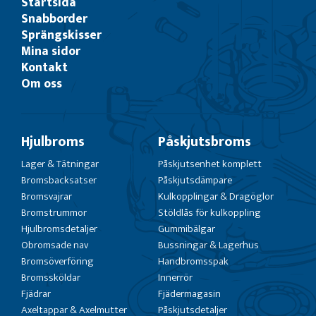
Startsida
Snabborder
Sprängskisser
Mina sidor
Kontakt
Om oss
Hjulbroms
Påskjutsbroms
Lager & Tätningar
Påskjutsenhet komplett
Bromsbacksatser
Påskjutsdämpare
Bromsvajrar
Kulkopplingar & Dragöglor
Bromstrummor
Stöldlås för kulkoppling
Hjulbromsdetaljer
Gummibälgar
Obromsade nav
Bussningar & Lagerhus
Bromsöverföring
Handbromsspak
Bromssköldar
Innerrör
Fjädrar
Fjädermagasin
Axeltappar & Axelmutter
Påskjutsdetaljer