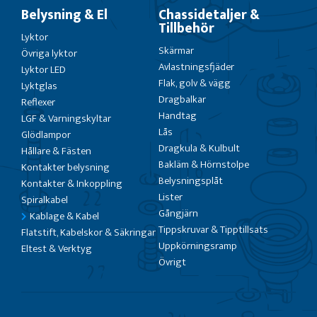
Belysning & El
Chassidetaljer &
Tillbehör
Lyktor
Skärmar
Övriga lyktor
Avlastningsfjäder
Lyktor LED
Flak, golv & vägg
Lyktglas
Dragbalkar
Reflexer
Handtag
LGF & Varningskyltar
Lås
Glödlampor
Dragkula & Kulbult
Hållare & Fästen
Bakläm & Hörnstolpe
Kontakter belysning
Belysningsplåt
Kontakter & Inkoppling
Lister
Spiralkabel
Gångjärn
Kablage & Kabel
Tippskruvar & Tipptillsats
Flatstift, Kabelskor & Säkringar
Uppkörningsramp
Eltest & Verktyg
Övrigt