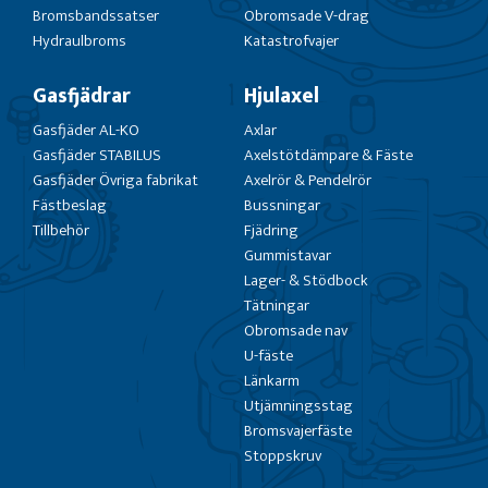
Bromsbandssatser
Obromsade V-drag
Hydraulbroms
Katastrofvajer
Gasfjädrar
Hjulaxel
Gasfjäder AL-KO
Axlar
Gasfjäder STABILUS
Axelstötdämpare & Fäste
Gasfjäder Övriga fabrikat
Axelrör & Pendelrör
Fästbeslag
Bussningar
Tillbehör
Fjädring
Gummistavar
Lager- & Stödbock
Tätningar
Obromsade nav
U-fäste
Länkarm
Utjämningsstag
Bromsvajerfäste
Stoppskruv