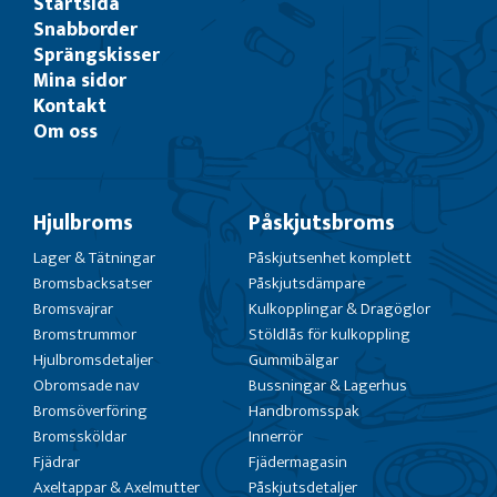
Startsida
Snabborder
Sprängskisser
Mina sidor
Kontakt
Om oss
Hjulbroms
Påskjutsbroms
Lager & Tätningar
Påskjutsenhet komplett
Bromsbacksatser
Påskjutsdämpare
Bromsvajrar
Kulkopplingar & Dragöglor
Bromstrummor
Stöldlås för kulkoppling
Hjulbromsdetaljer
Gummibälgar
Obromsade nav
Bussningar & Lagerhus
Bromsöverföring
Handbromsspak
Bromssköldar
Innerrör
Fjädrar
Fjädermagasin
Axeltappar & Axelmutter
Påskjutsdetaljer